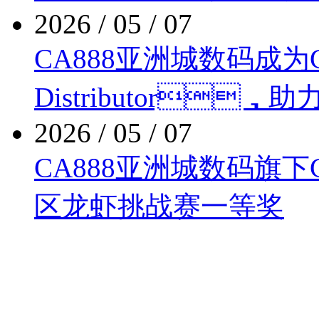
2026 / 05 / 07
CA888亚洲城数码成为Googl
Distributor
2026 / 05 / 07
CA888亚洲城数码旗下
区龙虾挑战赛一等奖