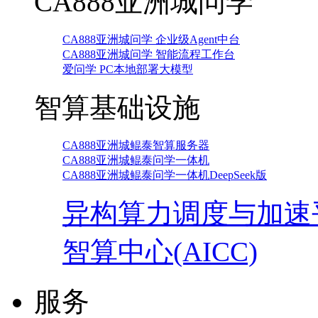
CA888亚洲城问学
CA888亚洲城问学 企业级Agent中台
CA888亚洲城问学 智能流程工作台
爱问学 PC本地部署大模型
智算基础设施
CA888亚洲城鲲泰智算服务器
CA888亚洲城鲲泰问学一体机
CA888亚洲城鲲泰问学一体机DeepSeek版
异构算力调度与加速
智算中心(AICC)
服务