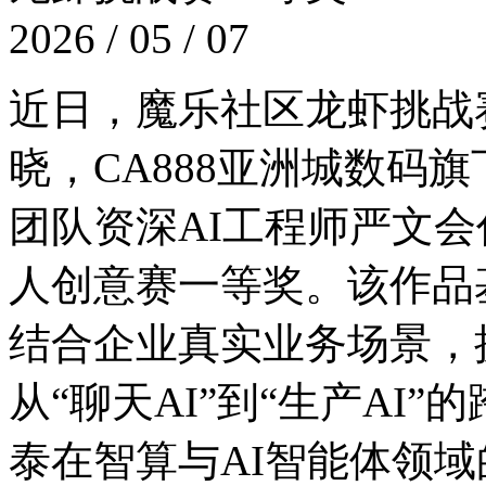
2026 / 05 / 07
近日，魔乐社区龙虾挑战
晓，CA888亚洲城数
团队资深AI工程师严文会
人创意赛一等奖。该作品基于O
结合企业真实业务场景，
从“聊天AI”到“生产AI”的
泰在智算与AI智能体领