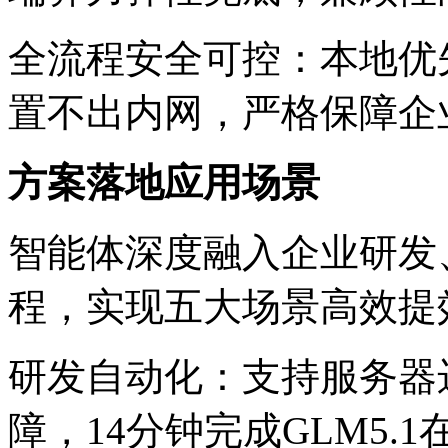
全流程安全可控：本地优先部
置不出内网，严格保障
方案落地应用场景
智能体深度融入企业研发
程，实现五大场景高效提效
研发自动化：支持服务器
障，14分钟完成GLM5