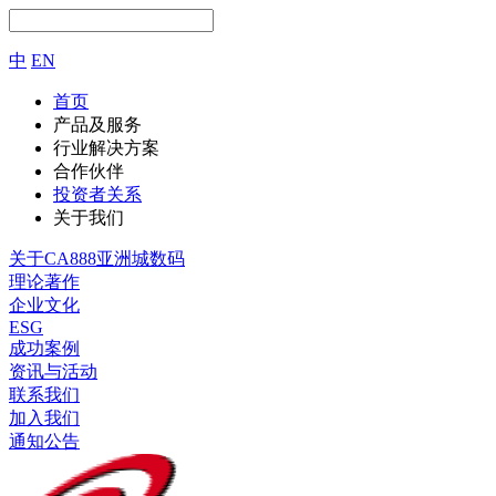
中
EN
首页
产品及服务
行业解决方案
合作伙伴
投资者关系
关于我们
关于CA888亚洲城数码
理论著作
企业文化
ESG
成功案例
资讯与活动
联系我们
加入我们
通知公告