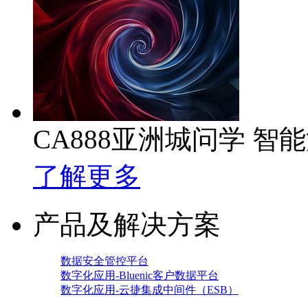
CA888亚洲城问学 智
了解更多
产品及解决方案
数据安全管控平台
数字化应用-Bluenic客户数据平台
数字化应用-云捷集成中间件（ESB）