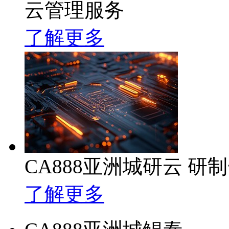
云管理服务
了解更多
CA888亚洲城研云 
了解更多