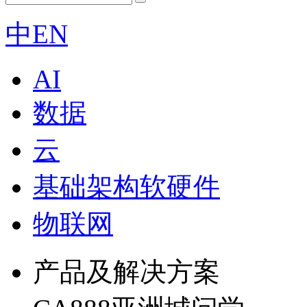
中
EN
AI
数据
云
基础架构软硬件
物联网
产品及解决方案