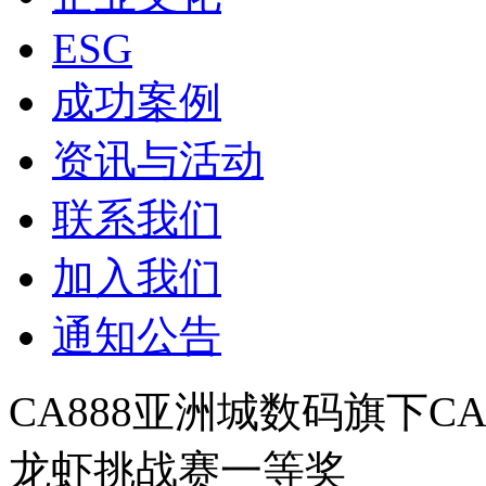
ESG
成功案例
资讯与活动
联系我们
加入我们
通知公告
CA888亚洲城数码旗下C
龙虾挑战赛一等奖