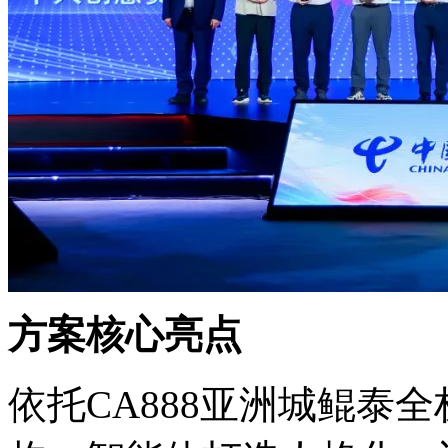
方案核心亮点
依托CA888亚洲城鲲泰