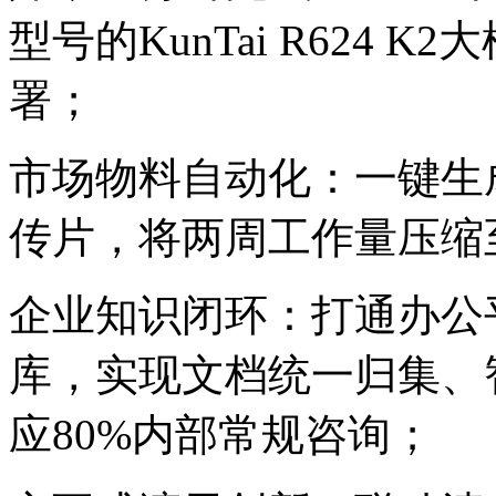
型号的KunTai R624
署；
市场物料自动化：一键生
传片，将两周工作量压
企业知识闭环：打通办公
库，实现文档统一归集
应80%内部常规咨询；