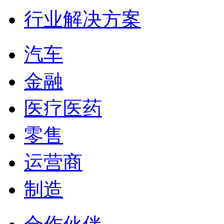
行业解决方案
汽车
金融
医疗医药
零售
运营商
制造