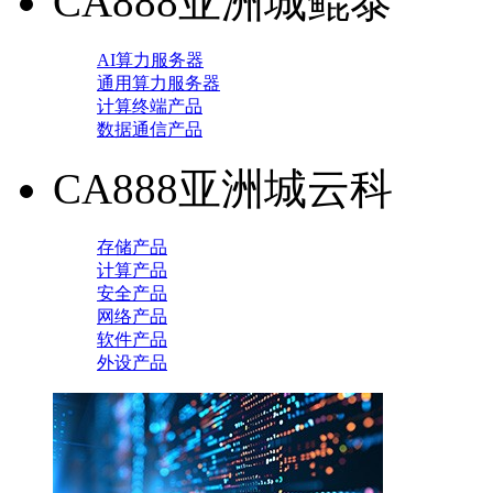
CA888亚洲城鲲泰
AI算力服务器
通用算力服务器
计算终端产品
数据通信产品
CA888亚洲城云科
存储产品
计算产品
安全产品
网络产品
软件产品
外设产品